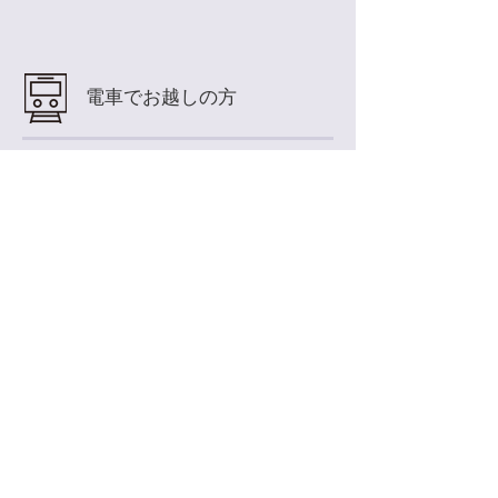
​電車でお越しの方
小倉駅北口（新幹線口）から門司方面
へ。 砂津大橋を渡り左折したらそのま
ま道なりに進みます。
（徒歩約10分）
予約する
BVC GROUP 姉妹店のご紹介